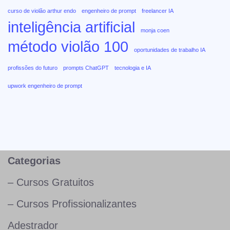
curso de violão arthur endo
engenheiro de prompt
freelancer IA
inteligência artificial
monja coen
método violão 100
oportunidades de trabalho IA
profissões do futuro
prompts ChatGPT
tecnologia e IA
upwork engenheiro de prompt
Categorias
– Cursos Gratuitos
– Cursos Profissionalizantes
Adestrador