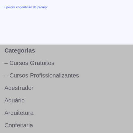
upwork engenheiro de prompt
Categorias
– Cursos Gratuitos
– Cursos Profissionalizantes
Adestrador
Aquário
Arquitetura
Confeitaria