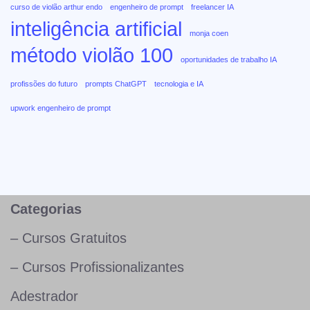
curso de violão arthur endo
engenheiro de prompt
freelancer IA
inteligência artificial
monja coen
método violão 100
oportunidades de trabalho IA
profissões do futuro
prompts ChatGPT
tecnologia e IA
upwork engenheiro de prompt
Categorias
– Cursos Gratuitos
– Cursos Profissionalizantes
Adestrador