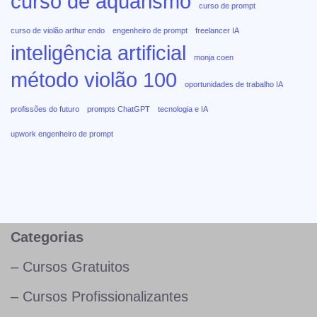
curso de aquarismo
curso de prompt
curso de violão arthur endo
engenheiro de prompt
freelancer IA
inteligência artificial
monja coen
método violão 100
oportunidades de trabalho IA
profissões do futuro
prompts ChatGPT
tecnologia e IA
upwork engenheiro de prompt
Categorias
– Cursos Gratuitos
– Cursos Profissionalizantes