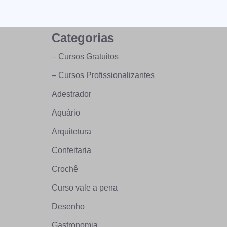
Categorias
– Cursos Gratuitos
– Cursos Profissionalizantes
Adestrador
Aquário
Arquitetura
Confeitaria
Crochê
Curso vale a pena
Desenho
Gastronomia