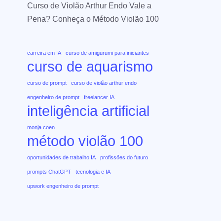
Curso de Violão Arthur Endo Vale a
Pena? Conheça o Método Violão 100
carreira em IA
curso de amigurumi para iniciantes
curso de aquarismo
curso de prompt
curso de violão arthur endo
engenheiro de prompt
freelancer IA
inteligência artificial
monja coen
método violão 100
oportunidades de trabalho IA
profissões do futuro
prompts ChatGPT
tecnologia e IA
upwork engenheiro de prompt