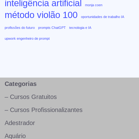
inteligência artificial
monja coen
método violão 100
oportunidades de trabalho IA
profissões do futuro
prompts ChatGPT
tecnologia e IA
upwork engenheiro de prompt
Categorias
– Cursos Gratuitos
– Cursos Profissionalizantes
Adestrador
Aquário