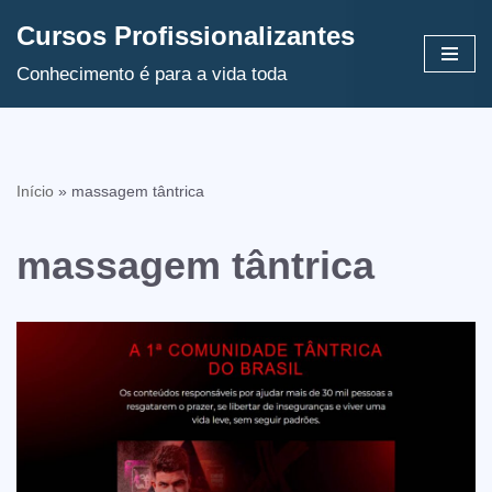
Cursos Profissionalizantes
Avançar
Conhecimento é para a vida toda
para
o
conteúdo
Início
»
massagem tântrica
massagem tântrica