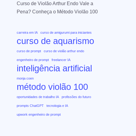
Curso de Violão Arthur Endo Vale a
Pena? Conheça o Método Violão 100
carreira em IA
curso de amigurumi para iniciantes
curso de aquarismo
curso de prompt
curso de violão arthur endo
engenheiro de prompt
freelancer IA
inteligência artificial
monja coen
método violão 100
oportunidades de trabalho IA
profissões do futuro
prompts ChatGPT
tecnologia e IA
upwork engenheiro de prompt