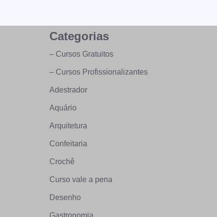
Categorias
– Cursos Gratuitos
– Cursos Profissionalizantes
Adestrador
Aquário
Arquitetura
Confeitaria
Crochê
Curso vale a pena
Desenho
Gastronomia