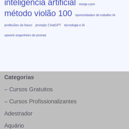
inteligência artificial
monja coen
método violão 100
oportunidades de trabalho IA
profissões do futuro
prompts ChatGPT
tecnologia e IA
upwork engenheiro de prompt
Categorias
– Cursos Gratuitos
– Cursos Profissionalizantes
Adestrador
Aquário