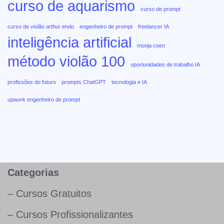
curso de aquarismo
curso de prompt
curso de violão arthur endo
engenheiro de prompt
freelancer IA
inteligência artificial
monja coen
método violão 100
oportunidades de trabalho IA
profissões do futuro
prompts ChatGPT
tecnologia e IA
upwork engenheiro de prompt
Categorias
– Cursos Gratuitos
– Cursos Profissionalizantes