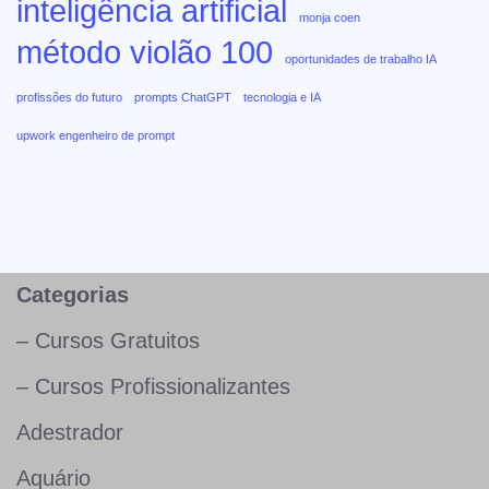
inteligência artificial
monja coen
método violão 100
oportunidades de trabalho IA
profissões do futuro
prompts ChatGPT
tecnologia e IA
upwork engenheiro de prompt
Categorias
– Cursos Gratuitos
– Cursos Profissionalizantes
Adestrador
Aquário