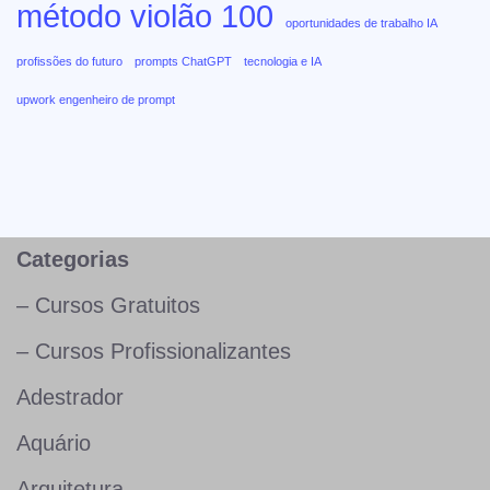
método violão 100
oportunidades de trabalho IA
profissões do futuro
prompts ChatGPT
tecnologia e IA
upwork engenheiro de prompt
Categorias
– Cursos Gratuitos
– Cursos Profissionalizantes
Adestrador
Aquário
Arquitetura