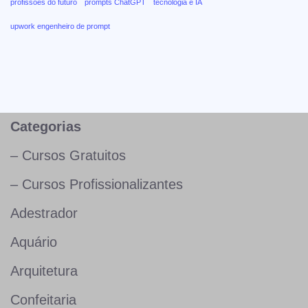
profissões do futuro
prompts ChatGPT
tecnologia e IA
upwork engenheiro de prompt
Categorias
– Cursos Gratuitos
– Cursos Profissionalizantes
Adestrador
Aquário
Arquitetura
Confeitaria