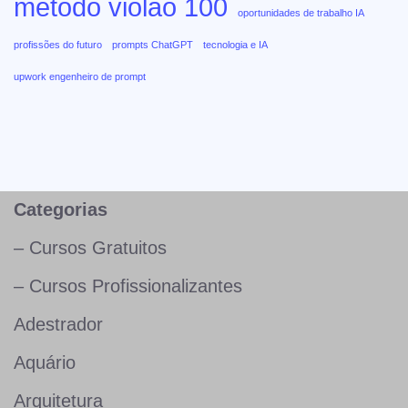
método violão 100
oportunidades de trabalho IA
profissões do futuro
prompts ChatGPT
tecnologia e IA
upwork engenheiro de prompt
Categorias
– Cursos Gratuitos
– Cursos Profissionalizantes
Adestrador
Aquário
Arquitetura