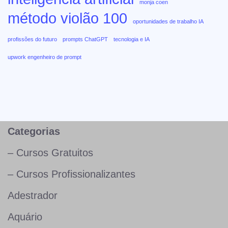
monja coen
método violão 100
oportunidades de trabalho IA
profissões do futuro
prompts ChatGPT
tecnologia e IA
upwork engenheiro de prompt
Categorias
– Cursos Gratuitos
– Cursos Profissionalizantes
Adestrador
Aquário