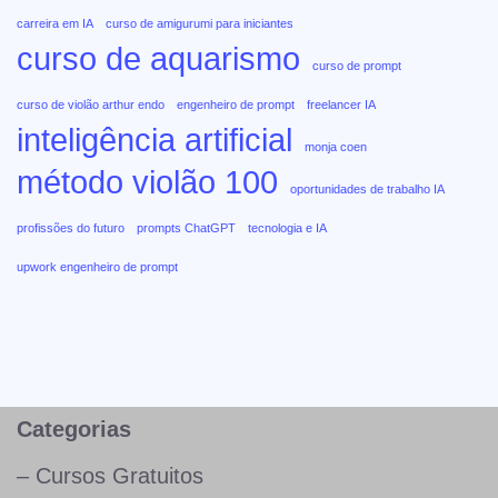
carreira em IA
curso de amigurumi para iniciantes
curso de aquarismo
curso de prompt
curso de violão arthur endo
engenheiro de prompt
freelancer IA
inteligência artificial
monja coen
método violão 100
oportunidades de trabalho IA
profissões do futuro
prompts ChatGPT
tecnologia e IA
upwork engenheiro de prompt
Categorias
– Cursos Gratuitos