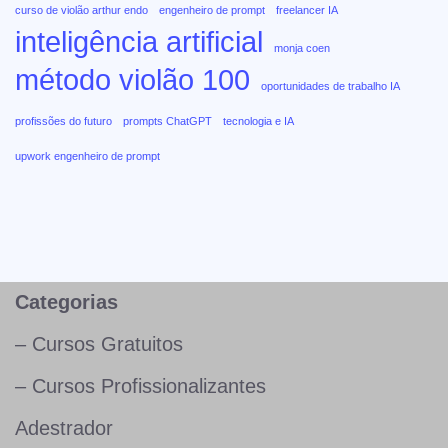
curso de violão arthur endo
engenheiro de prompt
freelancer IA
inteligência artificial
monja coen
método violão 100
oportunidades de trabalho IA
profissões do futuro
prompts ChatGPT
tecnologia e IA
upwork engenheiro de prompt
Categorias
– Cursos Gratuitos
– Cursos Profissionalizantes
Adestrador