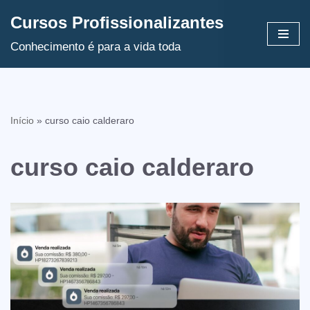
Cursos Profissionalizantes
Avançar
Conhecimento é para a vida toda
para
o
conteúdo
Início
»
curso caio calderaro
curso caio calderaro