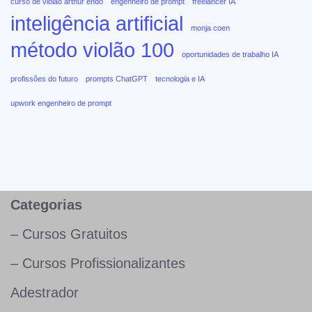
curso de violão arthur endo
engenheiro de prompt
freelancer IA
inteligência artificial
monja coen
método violão 100
oportunidades de trabalho IA
profissões do futuro
prompts ChatGPT
tecnologia e IA
upwork engenheiro de prompt
Categorias
– Cursos Gratuitos
– Cursos Profissionalizantes
Adestrador