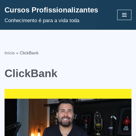
Cursos Profissionalizantes
Avançar
Conhecimento é para a vida toda
para
o
conteúdo
Início
»
ClickBank
ClickBank