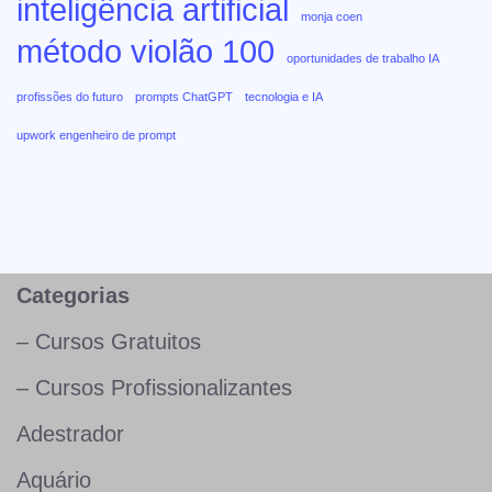
inteligência artificial
monja coen
método violão 100
oportunidades de trabalho IA
profissões do futuro
prompts ChatGPT
tecnologia e IA
upwork engenheiro de prompt
Categorias
– Cursos Gratuitos
– Cursos Profissionalizantes
Adestrador
Aquário