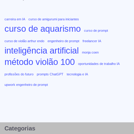
carreira em IA
curso de amigurumi para iniciantes
curso de aquarismo
curso de prompt
curso de violão arthur endo
engenheiro de prompt
freelancer IA
inteligência artificial
monja coen
método violão 100
oportunidades de trabalho IA
profissões do futuro
prompts ChatGPT
tecnologia e IA
upwork engenheiro de prompt
Categorias